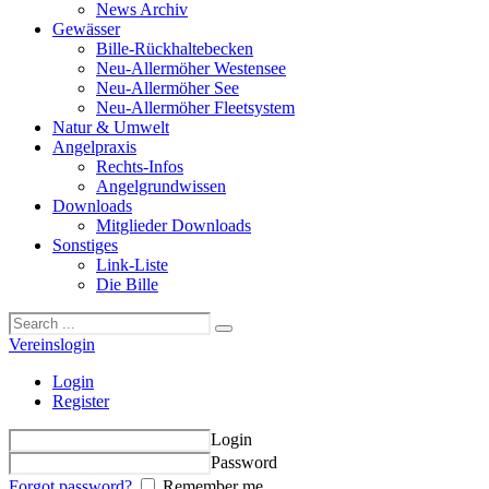
News Archiv
Gewässer
Bille-Rückhaltebecken
Neu-Allermöher Westensee
Neu-Allermöher See
Neu-Allermöher Fleetsystem
Natur & Umwelt
Angelpraxis
Rechts-Infos
Angelgrundwissen
Downloads
Mitglieder Downloads
Sonstiges
Link-Liste
Die Bille
Vereinslogin
Login
Register
Login
Password
Forgot password?
Remember me