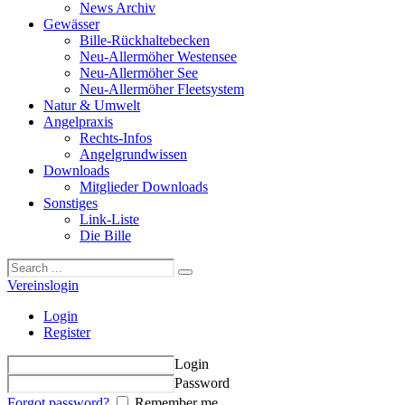
News Archiv
Gewässer
Bille-Rückhaltebecken
Neu-Allermöher Westensee
Neu-Allermöher See
Neu-Allermöher Fleetsystem
Natur & Umwelt
Angelpraxis
Rechts-Infos
Angelgrundwissen
Downloads
Mitglieder Downloads
Sonstiges
Link-Liste
Die Bille
Vereinslogin
Login
Register
Login
Password
Forgot password?
Remember me