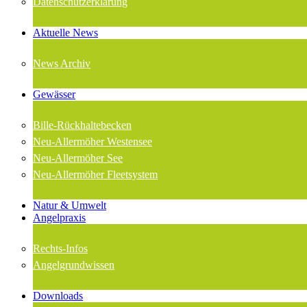
Datenschutzerklärung
Aktuelle News
News Archiv
Gewässer
Bille-Rückhaltebecken
Neu-Allermöher Westensee
Neu-Allermöher See
Neu-Allermöher Fleetsystem
Natur & Umwelt
Angelpraxis
Rechts-Infos
Angelgrundwissen
Downloads