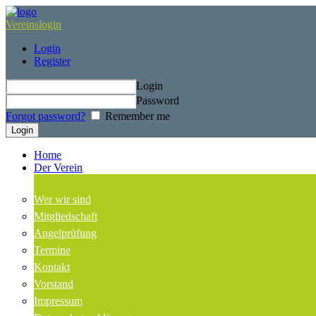
Vereinslogin
Login
Register
Login
Password
Forgot password?
Remember me
Home
Der Verein
Wer wir sind
Mitgliedschaft
Angelprüfung
Termine
Kontakt
Vorstand
Impressum