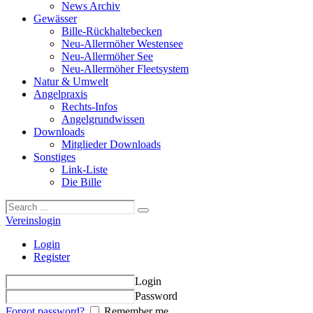
News Archiv
Gewässer
Bille-Rückhaltebecken
Neu-Allermöher Westensee
Neu-Allermöher See
Neu-Allermöher Fleetsystem
Natur & Umwelt
Angelpraxis
Rechts-Infos
Angelgrundwissen
Downloads
Mitglieder Downloads
Sonstiges
Link-Liste
Die Bille
Vereinslogin
Login
Register
Login
Password
Forgot password?
Remember me