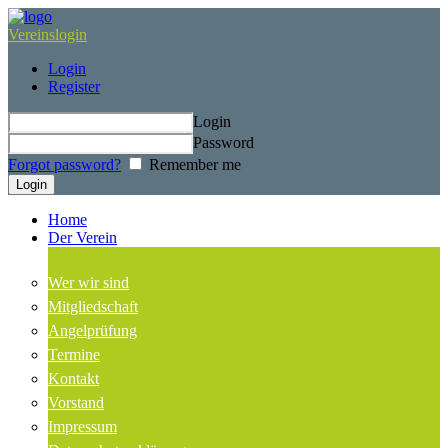
Vereinslogin
Login
Register
Login
Password
Forgot password?
Remember me
Home
Der Verein
Wer wir sind
Mitgliedschaft
Angelprüfung
Termine
Kontakt
Vorstand
Impressum