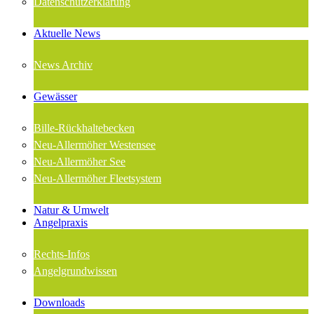
Datenschutzerklärung
Aktuelle News
News Archiv
Gewässer
Bille-Rückhaltebecken
Neu-Allermöher Westensee
Neu-Allermöher See
Neu-Allermöher Fleetsystem
Natur & Umwelt
Angelpraxis
Rechts-Infos
Angelgrundwissen
Downloads