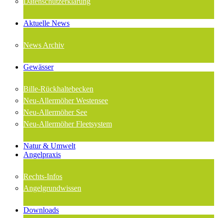
Datenschutzerklärung
Aktuelle News
News Archiv
Gewässer
Bille-Rückhaltebecken
Neu-Allermöher Westensee
Neu-Allermöher See
Neu-Allermöher Fleetsystem
Natur & Umwelt
Angelpraxis
Rechts-Infos
Angelgrundwissen
Downloads