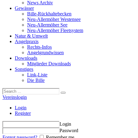
News Archiv
Gewässer
Bille-Rückhaltebecken
Neu-Allermöher Westensee
Neu-Allermöher See
Neu-Allermöher Fleetsystem
Natur & Umwelt
Angelpraxis
Rechts-Infos
Angelgrundwissen
Downloads
Mitglieder Downloads
Sonstiges
Link-Liste
Die Bille
Vereinslogin
Login
Register
Login
Password
Forgot password?
Remember me