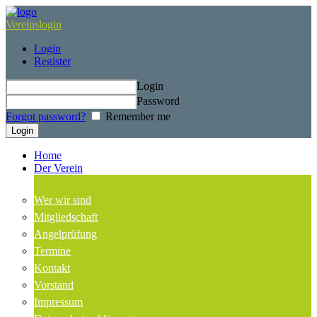
Vereinslogin
Login
Register
Login
Password
Forgot password?
Remember me
Home
Der Verein
Wer wir sind
Mitgliedschaft
Angelprüfung
Termine
Kontakt
Vorstand
Impressum