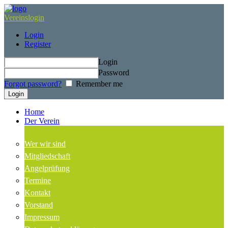
Vereinslogin
Login
Register
Login
Password
Forgot password?
Remember me
Home
Der Verein
Wer wir sind
Mitgliedschaft
Angelprüfung
Termine
Kontakt
Vorstand
Impressum