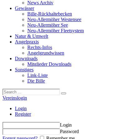
News Archiv
Gewässer
Bille-Rückhaltebecken
Neu-Allermöher Westensee
Neu-Allermöher See
Neu-Allermöher Fleetsystem
Natur & Umwelt
Angelpraxis
Rechts-Infos
Angelgrundwissen
Downloads
Mitglieder Downloads
Sonstiges
Link-Liste
Die Bille
Vereinslogin
Login
Register
Login
Password
Forgot password?
Remember me