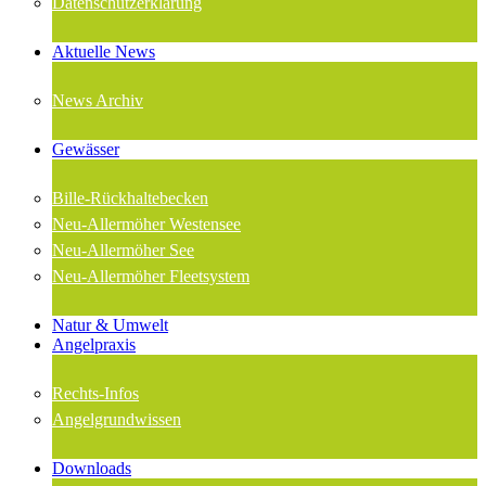
Datenschutzerklärung
Aktuelle News
News Archiv
Gewässer
Bille-Rückhaltebecken
Neu-Allermöher Westensee
Neu-Allermöher See
Neu-Allermöher Fleetsystem
Natur & Umwelt
Angelpraxis
Rechts-Infos
Angelgrundwissen
Downloads