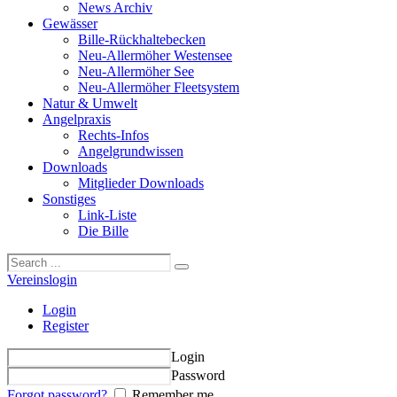
News Archiv
Gewässer
Bille-Rückhaltebecken
Neu-Allermöher Westensee
Neu-Allermöher See
Neu-Allermöher Fleetsystem
Natur & Umwelt
Angelpraxis
Rechts-Infos
Angelgrundwissen
Downloads
Mitglieder Downloads
Sonstiges
Link-Liste
Die Bille
Vereinslogin
Login
Register
Login
Password
Forgot password?
Remember me