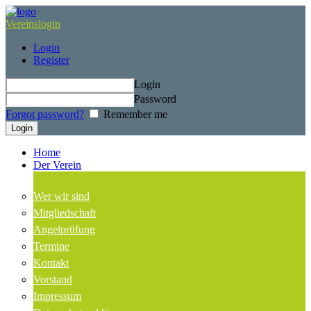
Vereinslogin
Login
Register
Login
Password
Forgot password?
Remember me
Home
Der Verein
Wer wir sind
Mitgliedschaft
Angelprüfung
Termine
Kontakt
Vorstand
Impressum