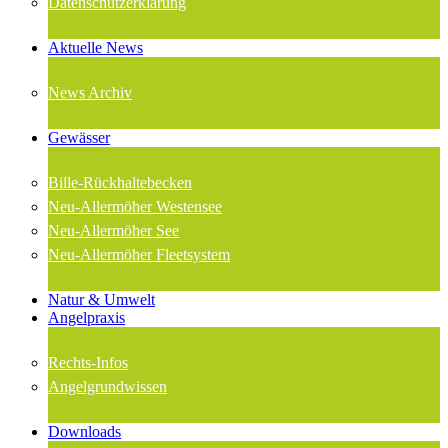
Datenschutzerklärung
Aktuelle News
News Archiv
Gewässer
Bille-Rückhaltebecken
Neu-Allermöher Westensee
Neu-Allermöher See
Neu-Allermöher Fleetsystem
Natur & Umwelt
Angelpraxis
Rechts-Infos
Angelgrundwissen
Downloads