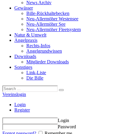
News Archiv
Gewässer
Bille-Rückhaltebecken
Neu-Allermöher Westensee
Neu-Allermöher See
Neu-Allermöher Fleetsystem
Natur & Umwelt
Angelpraxis
Rechts-Infos
Angelgrundwissen
Downloads
Mitglieder Downloads
Sonstiges
Link-Liste
Die Bille
Vereinslogin
Login
Register
Login
Password
Forgot password?
Remember me