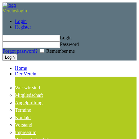
Vereinslogin
Login
Register
Login
Password
Forgot password?
Remember me
Home
Der Verein
Wer wir sind
Mitgliedschaft
Angelprüfung
Termine
Kontakt
Vorstand
Impressum