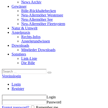
News Archiv
Gewässer
Bille-Rückhaltebecken
Neu-Allermöher Westensee
Neu-Allermöher See
Neu-Allermöher Fleetsystem
Natur & Umwelt
Angelpraxis
Rechts-Infos
Angelgrundwissen
Downloads
Mitglieder Downloads
Sonstiges
Link-Liste
Die Bille
Vereinslogin
Login
Register
Login
Password
Forgot password?
Remember me