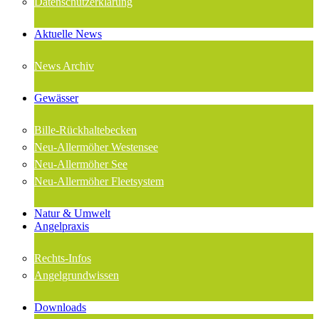
Datenschutzerklärung
Aktuelle News
News Archiv
Gewässer
Bille-Rückhaltebecken
Neu-Allermöher Westensee
Neu-Allermöher See
Neu-Allermöher Fleetsystem
Natur & Umwelt
Angelpraxis
Rechts-Infos
Angelgrundwissen
Downloads