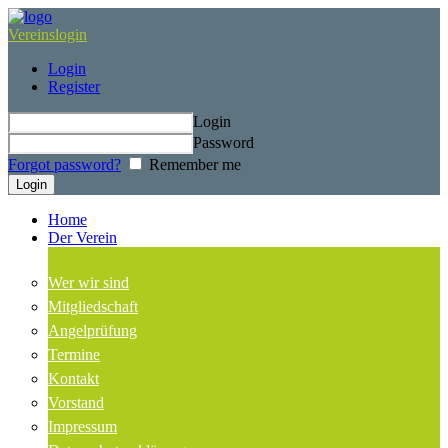
Vereinslogin
Login
Register
Login
Password
Forgot password?
Remember me
Home
Der Verein
Wer wir sind
Mitgliedschaft
Angelprüfung
Termine
Kontakt
Vorstand
Impressum