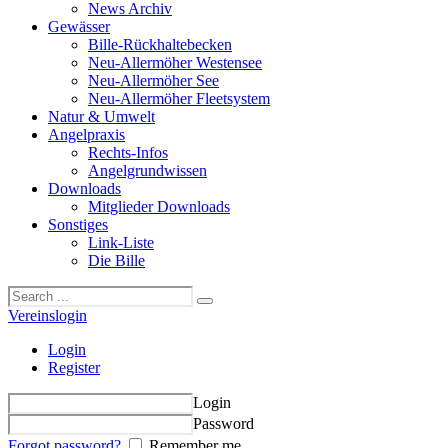
News Archiv
Gewässer
Bille-Rückhaltebecken
Neu-Allermöher Westensee
Neu-Allermöher See
Neu-Allermöher Fleetsystem
Natur & Umwelt
Angelpraxis
Rechts-Infos
Angelgrundwissen
Downloads
Mitglieder Downloads
Sonstiges
Link-Liste
Die Bille
Vereinslogin
Login
Register
Login
Password
Forgot password?
Remember me