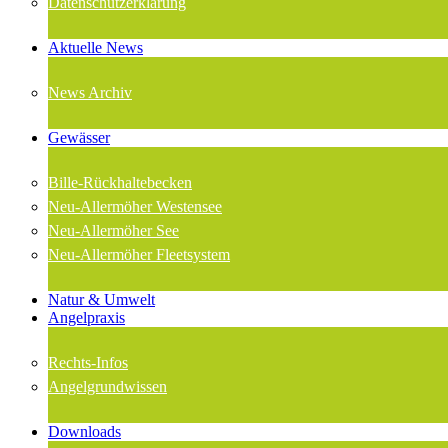
Datenschutzerklärung
Aktuelle News
News Archiv
Gewässer
Bille-Rückhaltebecken
Neu-Allermöher Westensee
Neu-Allermöher See
Neu-Allermöher Fleetsystem
Natur & Umwelt
Angelpraxis
Rechts-Infos
Angelgrundwissen
Downloads