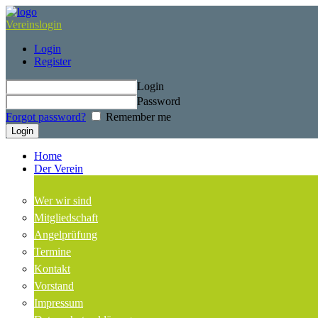
Vereinslogin
Login
Register
Login
Password
Forgot password?
Remember me
Home
Der Verein
Wer wir sind
Mitgliedschaft
Angelprüfung
Termine
Kontakt
Vorstand
Impressum