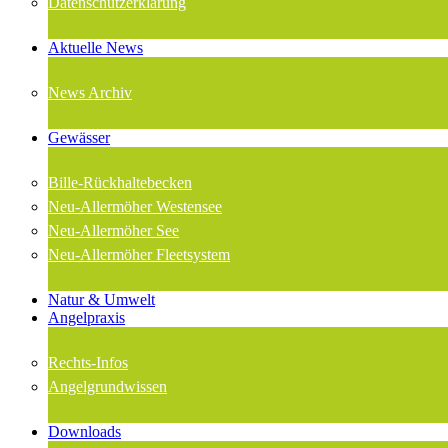
Datenschutzerklärung
Aktuelle News
News Archiv
Gewässer
Bille-Rückhaltebecken
Neu-Allermöher Westensee
Neu-Allermöher See
Neu-Allermöher Fleetsystem
Natur & Umwelt
Angelpraxis
Rechts-Infos
Angelgrundwissen
Downloads