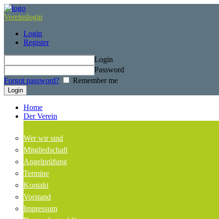
Vereinslogin
Login
Register
Login
Password
Forgot password?
Remember me
Home
Der Verein
Wer wir sind
Mitgliedschaft
Angelprüfung
Termine
Kontakt
Vorstand
Impressum