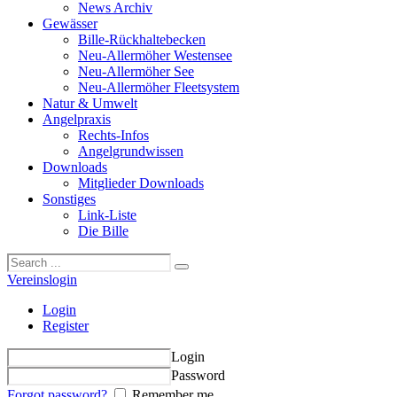
News Archiv
Gewässer
Bille-Rückhaltebecken
Neu-Allermöher Westensee
Neu-Allermöher See
Neu-Allermöher Fleetsystem
Natur & Umwelt
Angelpraxis
Rechts-Infos
Angelgrundwissen
Downloads
Mitglieder Downloads
Sonstiges
Link-Liste
Die Bille
Vereinslogin
Login
Register
Login
Password
Forgot password?
Remember me