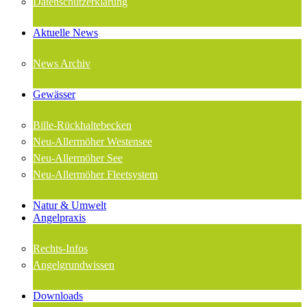
Datenschutzerklärung
Aktuelle News
News Archiv
Gewässer
Bille-Rückhaltebecken
Neu-Allermöher Westensee
Neu-Allermöher See
Neu-Allermöher Fleetsystem
Natur & Umwelt
Angelpraxis
Rechts-Infos
Angelgrundwissen
Downloads