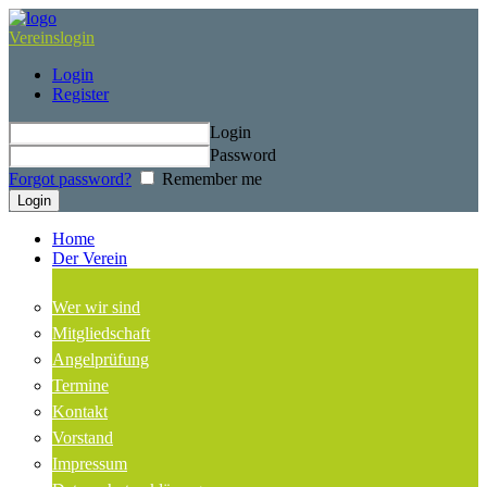
Vereinslogin
Login
Register
Login
Password
Forgot password?
Remember me
Home
Der Verein
Wer wir sind
Mitgliedschaft
Angelprüfung
Termine
Kontakt
Vorstand
Impressum