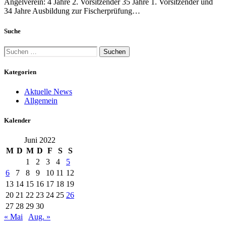
Angelverein: 4 Jahre 2. Vorsitzender 35 Jahre 1. Vorsitzender und
34 Jahre Ausbildung zur Fischerprüfung…
Suche
Suchen
nach:
Kategorien
Aktuelle News
Allgemein
Kalender
Juni 2022
M
D
M
D
F
S
S
1
2
3
4
5
6
7
8
9
10
11
12
13
14
15
16
17
18
19
20
21
22
23
24
25
26
27
28
29
30
« Mai
Aug. »