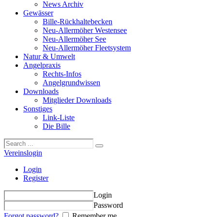
News Archiv
Gewässer
Bille-Rückhaltebecken
Neu-Allermöher Westensee
Neu-Allermöher See
Neu-Allermöher Fleetsystem
Natur & Umwelt
Angelpraxis
Rechts-Infos
Angelgrundwissen
Downloads
Mitglieder Downloads
Sonstiges
Link-Liste
Die Bille
Vereinslogin
Login
Register
Login
Password
Forgot password?
Remember me