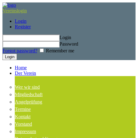
Vereinslogin
Login
Register
Login
Password
Forgot password?
Remember me
Home
Der Verein
Wer wir sind
Mitgliedschaft
Angelprüfung
Termine
Kontakt
Vorstand
Impressum