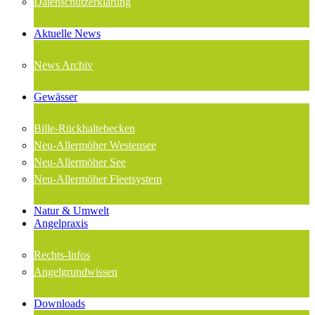
Datenschutzerklärung
Aktuelle News
News Archiv
Gewässer
Bille-Rückhaltebecken
Neu-Allermöher Westensee
Neu-Allermöher See
Neu-Allermöher Fleetsystem
Natur & Umwelt
Angelpraxis
Rechts-Infos
Angelgrundwissen
Downloads