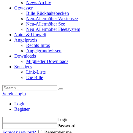
News Archiv
Gewässer
Bille-Rückhaltebecken
Neu-Allermöher Westensee
Neu-Allermöher See
Neu-Allermöher Fleetsystem
Natur & Umwelt
Angelpraxis
Rechts-Infos
Angelgrundwissen
Downloads
Mitglieder Downloads
Sonstiges
Link-Liste
Die Bille
Vereinslogin
Login
Register
Login
Password
Forgot password?
Remember me